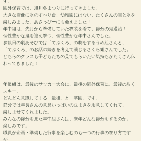
す。
園外保育では、旭川冬まつりに行ってきました。
大きな雪像に氷のすべり台、幼稚園にはない、たくさんの雪と氷を
楽しみました。あさっぴーにも会えました！
年中組は、先月から準備していた衣装を着て、節分の鬼退治！
個性豊かな鬼を迎え撃つ、個性豊かな年中さんでした。
参観日の劇あそびでは「てぶくろ」の劇をするうめ組さんと、
「てぶくろ」のお話の続きを考えて演じるさくら組さんでした。
どちらのクラスも子どもたちの見てもらいたい気持ちがたくさん伝
わってきました！
年長組は、最後のサッカー大会に、最後の園外保育に、最後の歩く
スキー。
どんどん意識してくる「最後」と「卒園」です。
節分では年長さんの意見いっぱいの豆まきを用意してくれて、
楽しませてくれました。
みんなの節分を見た年中組さんは、来年どんな節分をするのか。
楽しみです。
職員が企画・準備した行事を楽しむのも一つの行事の在り方です
が、