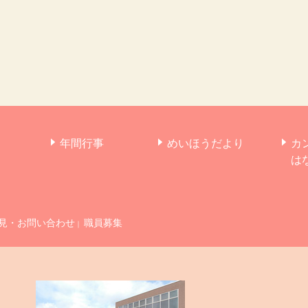
年間行事
めいほうだより
カ
は
見・お問い合わせ
職員募集
｜