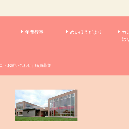
年間行事
めいほうだより
カ
は
見・お問い合わせ
職員募集
｜